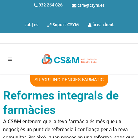
932 264 826
csm@csym.es
cat
|
es
Suport CSYM
àrea client
SUPORT INCIDÈNCIES FARMATIC
Reformes integrals de
farmàcies
A CS&M entenem que la teva farmàcia és més que un
negoci; és un punt de referència i confiança per a la teva
comunitat. Per això, quan penses en una reforma, saps que