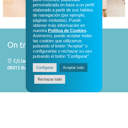
personalizada en base a un perfil
elaborado a partir de sus hábitos
de navegación (por ejemplo,
páginas visitadas). Puede
obtener más información en
nuestra
Política de Cookies
.
Asimismo, puede aceptar todas
las cookies que utilizamos
On trobar-nos
pulsando el botón “Aceptar” o
configurarlas o rechazar su uso
pulsando el botón “Configurar”.
C/Llancà, 38
08015 Barcelona
Configurar
Aceptar todo
Rechazar todo
Contacte
Telèfon: 932 264 826
Email:
csm@csym.es