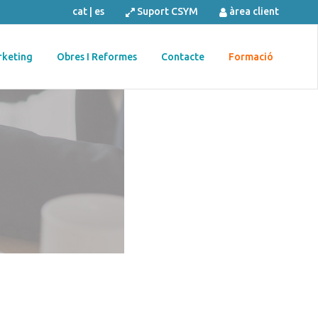
cat
|
es
Suport CSYM
àrea client
keting
Obres I Reformes
Contacte
Formació