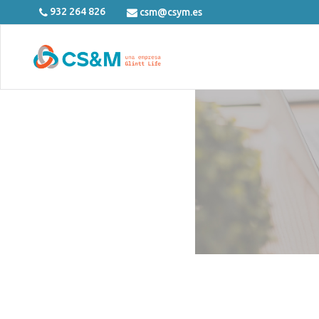
932 264 826
csm@csym.es