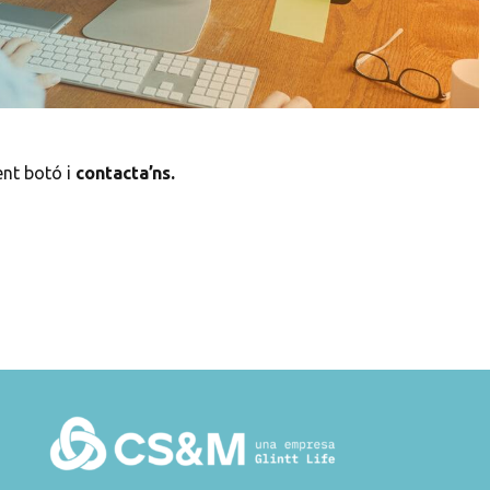
üent botó i
contacta’ns.