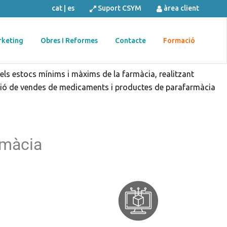
cat
|
es
Suport CSYM
àrea client
keting
Obres I Reformes
Contacte
Formació
ls estocs mínims i màxims de la farmàcia, realitzant
ució de vendes de medicaments i productes de parafarmàcia
rmàcia