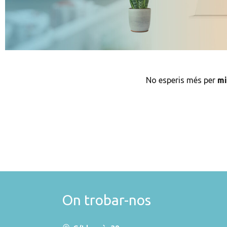
No esperis més per
mi
On trobar-nos