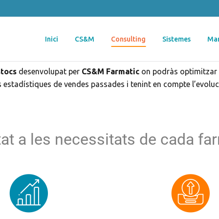
Inici
CS&M
Consulting
Sistemes
Mar
stocs
desenvolupat per
CS&M Farmatic
on podràs optimitzar e
 estadístiques de vendes passades i tenint en compte l’evol
at a les necessitats de cada fa