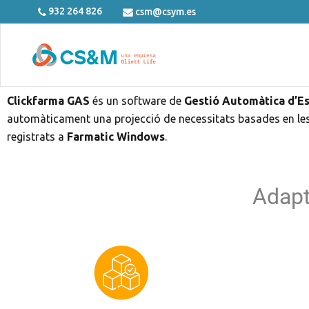
932 264 826
csm@csym.es
Clickfarma GAS
és un software de
Gestió Automàtica d’E
automàticament una projecció de necessitats basades en les
registrats a
Farmatic Windows
.
Adapt