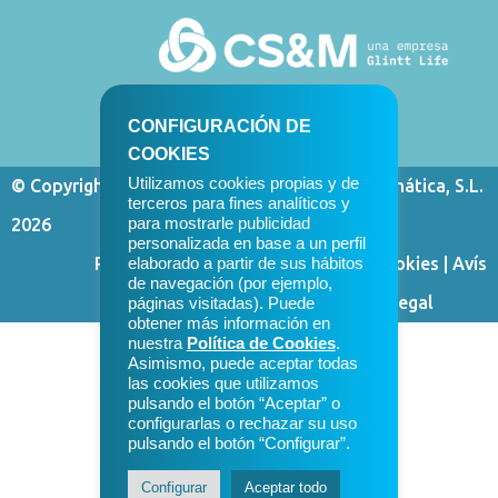
CONFIGURACIÓN DE
COOKIES
Utilizamos cookies propias y de
© Copyright Control de Sistemas y Microinformática, S.L.
terceros para fines analíticos y
2026
para mostrarle publicidad
personalizada en base a un perfil
Política de privacitat
|
Política de cookies
|
Avís
elaborado a partir de sus hábitos
de navegación (por ejemplo,
legal
⠀⠀⠀⠀
páginas visitadas). Puede
obtener más información en
nuestra
Política de Cookies
.
Asimismo, puede aceptar todas
las cookies que utilizamos
pulsando el botón “Aceptar” o
configurarlas o rechazar su uso
pulsando el botón “Configurar”.
Configurar
Aceptar todo