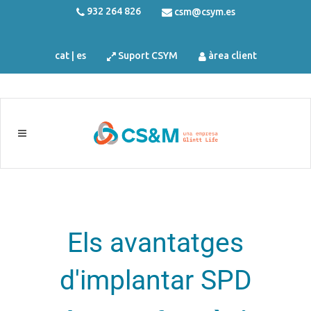
932 264 826
csm@csym.es
cat
|
es
Suport CSYM
àrea client
Els avantatges
d'implantar SPD