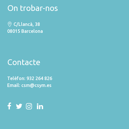
On trobar-nos
C/Llancà, 38
08015 Barcelona
Contacte
Telèfon: 932 264 826
Email:
csm@csym.es