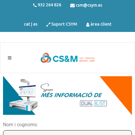
932 264 826
csm@csym.es
cat
|
es
Suport CSYM
àrea client
Nom i cognoms: