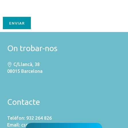
On trobar-nos
C/Llancà, 38
08015 Barcelona
Contacte
Telèfon: 932 264 826
Email:
csm@csym.es