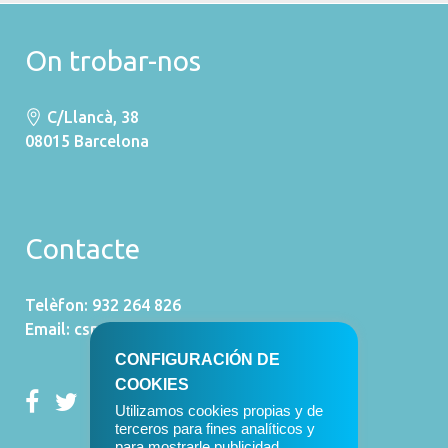
On trobar-nos
C/Llancà, 38
08015 Barcelona
Contacte
Telèfon: 932 264 826
Email:
csm@csym.es
CONFIGURACIÓN DE
COOKIES
Utilizamos cookies propias y de
terceros para fines analíticos y
para mostrarle publicidad