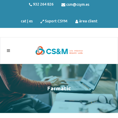
932 264 826
csm@csym.es
cat
|
es
Suport CSYM
àrea client
Farmatic