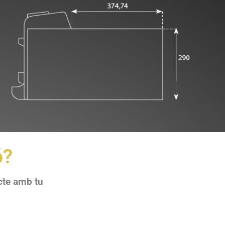
ó?
cte amb tu