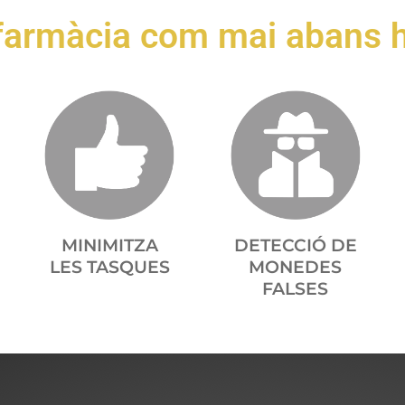
 farmàcia com mai abans h
MINIMITZA
DETECCIÓ DE
LES TASQUES
MONEDES
FALSES