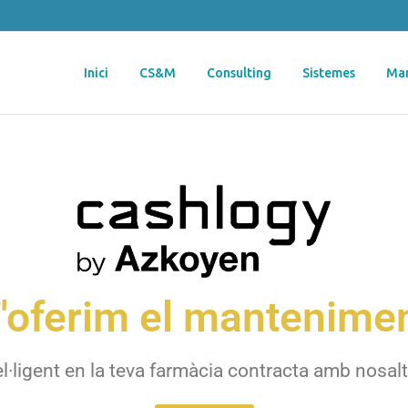
Inici
CS&M
Consulting
Sistemes
Mar
'oferim el mantenime
tel·ligent en la teva farmàcia contracta amb nosa