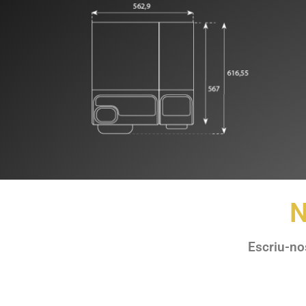
N
Escriu-no