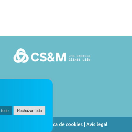
 todo
Rechazar todo
tica de privacitat
|
Política de cookies
|
Avís legal
⠀⠀⠀⠀