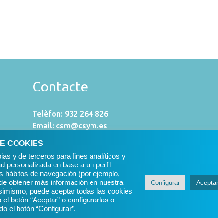
Contacte
Telèfon: 932 264 826
Email:
csm@csym.es
E COOKIES
ias y de terceros para fines analíticos y
ad personalizada en base a un perfil
us hábitos de navegación (por ejemplo,
ede obtener más información en nuestra
Configurar
Aceptar
Asimismo, puede aceptar todas las cookies
 el botón “Aceptar” o configurarlas o
L. 2026
Polí
o el botón “Configurar”.