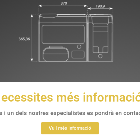
ecessites més informaci
s i un dels nostres especialistes es pondrà en conta
Vull més informació