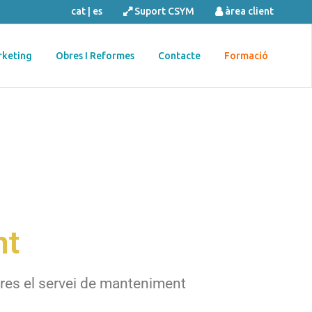
cat
|
es
Suport CSYM
àrea client
keting
Obres I Reformes
Contacte
Formació
nt
ltres el servei de manteniment