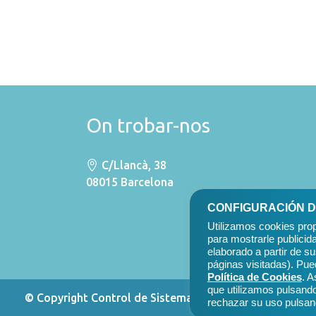
On trobar-nos
C/Llancà, 38
08015 Barcelona
CONFIGURACIÓN D
Utilizamos cookies prop
para mostrarle publicid
elaborado a partir de s
páginas visitadas). Pu
Política de Cookies
. 
que utilizamos pulsando
© Copyright Control de Sistemas y Microinformática, S.
rechazar su uso pulsand