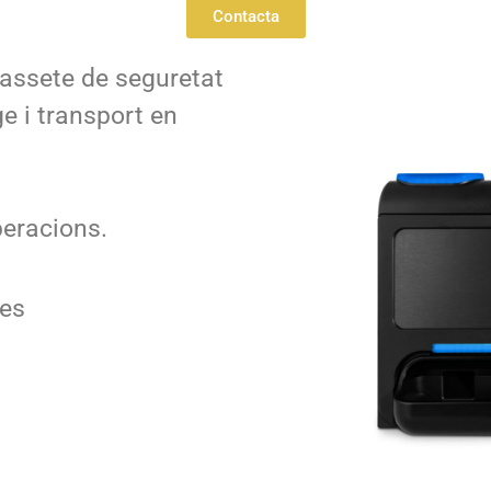
Contacta
assete de seguretat
e i transport en
peracions.
ses