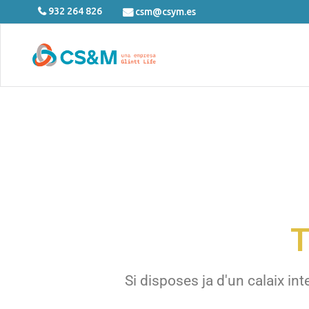
932 264 826
csm@csym.es
T
Si disposes ja d'un calaix in