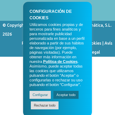
CONFIGURACIÓN DE
COOKIES
Utilizamos cookies propias y de
© Copyright Control de Sistemas y Microinformática, S.L.
terceros para fines analíticos y
2026
para mostrarle publicidad
personalizada en base a un perfil
Política de privacitat
|
Política de cookies
|
Avís
elaborado a partir de sus hábitos
de navegación (por ejemplo,
legal
⠀⠀⠀⠀
páginas visitadas). Puede
obtener más información en
nuestra
Política de Cookies
.
Asimismo, puede aceptar todas
las cookies que utilizamos
pulsando el botón “Aceptar” o
configurarlas o rechazar su uso
pulsando el botón “Configurar”.
Configurar
Aceptar todo
Rechazar todo