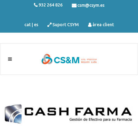
932 264 826
csm@csym.es
cat
|
es
Suport CSYM
àrea client